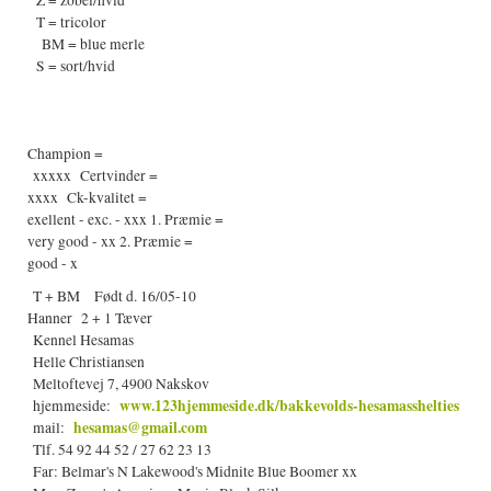
Z = zobel/hvid
T = tricolor
BM = blue merle
S = sort/hvid
Champion =
xxxxx Certvinder =
xxxx Ck-kvalitet =
exellent - exc. - xxx 1. Præmie =
very good - xx 2. Præmie =
good - x
T + BM Født d. 16/05-10
Hanner 2 + 1 Tæver
Kennel Hesamas
Helle Christiansen
Meltoftevej 7, 4900 Nakskov
www.123hjemmeside.dk/bakkevolds-hesamasshelties
hjemmeside:
hesamas@gmail.com
mail:
Tlf. 54 92 44 52 / 27 62 23 13
Far: Belmar's N Lakewood's Midnite Blue Boomer xx