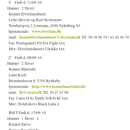
T Født d. 11/09-10
Hanner 2 Tæver
Kennel Elverlamshuset
Lotte Skriver og Kurt Kristensen
Tornbjergvej 2, Lumsaas, 4500 Nykøbing SJ.
www.elverlam.dk
hjemmeside:
kennelelverlamshuset@elverlam.dk
mail:
Tlf. 59 18 56 79 / 41 42 56 79
Far: Poulsgaard's Fit For Fight xxx
Mor: Elverlamshuset's Ulrikke xxx
Z Født d. 08/09-10
Hanner 2 Tæver
Kennel Martedal
Laila Koch
Blommehaven 8, 5350 Rynkeby
http://www.kennelmartedal.dk/
hjemmeside:
lk@swnet.dk
mail:
Tlf. 30 27 47 90
Far: Carre D'As Teddy D.R.D.M. xxx
Mor: Troldeskovs Black Luna x
BM T Født d. 17/09-10
Hanner 1 Tæver 2
Kennel Zarvo