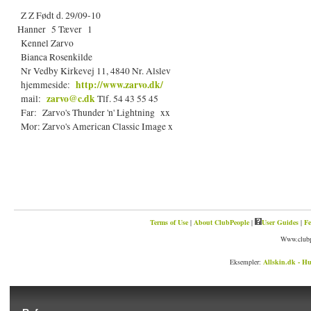
Z Z Født d. 29/09-10
Hanner 5 Tæver 1
Kennel Zarvo
Bianca Rosenkilde
Nr Vedby Kirkevej 11, 4840 Nr. Alslev
http://www.zarvo.dk/
hjemmeside:
zarvo@c.dk
mail:
Tlf. 54 43 55 45
Far: Zarvo's Thunder 'n' Lightning xx
Mor: Zarvo's American Classic Image x
Terms of Use
|
About ClubPeople
|
User Guides
|
Fe
Www.clubp
Eksempler:
Allskin.dk - Hu