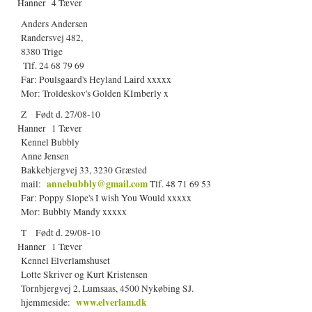
Hanner 4 Tæver
Anders Andersen
Randersvej 482,
8380 Trige
Tlf. 24 68 79 69
Far: Poulsgaard's Heyland Laird xxxxx
Mor: Troldeskov's Golden KImberly x
Z Født d. 27/08-10
Hanner 1 Tæver
Kennel Bubbly
Anne Jensen
Bakkebjergvej 33, 3230 Græsted
annebubbly@gmail.com
mail:
Tlf. 48 71 69 53
Far: Poppy Slope's I wish You Would xxxxx
Mor: Bubbly Mandy xxxxx
T Født d. 29/08-10
Hanner 1 Tæver
Kennel Elverlamshuset
Lotte Skriver og Kurt Kristensen
Tornbjergvej 2, Lumsaas, 4500 Nykøbing SJ.
www.elverlam.dk
hjemmeside: