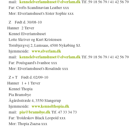
kennelelverlamshuset@elverlam.dk
mail:
Tlf. 59 18 56 79 / 41 42 56 79
Far: Crofts Scandinavian Leather xxx
Mor: Elverlamshuset's Sister Sophie xxx
Z Født d. 30/08-10
Hanner 2 Tæver
Kennel Elverlamshuset
Lotte Skriver og Kurt Kristensen
Tornbjergvej 2, Lumsaas, 4500 Nykøbing SJ.
www.elverlam.dk
hjemmeside:
kennelelverlamshuset@elverlam.dk
mail:
Tlf. 59 18 56 79 / 41 42 56 79
Far: Poulsgaard's Ivanhoe xxx
Mor: Elverlamshuset's Rosalinde xxx
Z + T Født d. 02/09-10
Hanner 1 + 1 Tæver
Kennel Thopia
Pia Bramsbye
Ågårdsstræde 4, 3550 Slangerup
www.kennelthopia.dk
hjemmeside:
pia@bramsbye.dk
mail:
Tlf. 47 33 34 73
Far: Troldeskov Black Leopold xxx
Mor: Thopia Zsazsa xxx