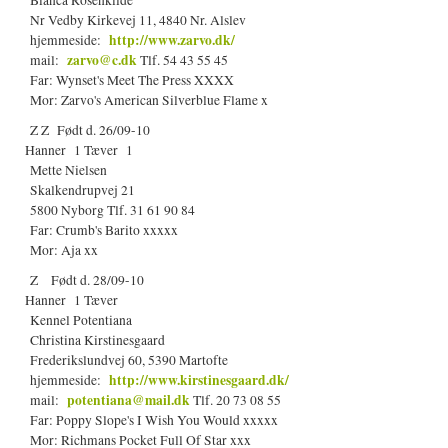
Bianca Rosenkilde
Nr Vedby Kirkevej 11, 4840 Nr. Alslev
http://www.zarvo.dk/
hjemmeside:
zarvo@c.dk
mail:
Tlf. 54 43 55 45
Far: Wynset's Meet The Press XXXX
Mor: Zarvo's American Silverblue Flame x
Z Z Født d. 26/09-10
Hanner 1 Tæver 1
Mette Nielsen
Skalkendrupvej 21
5800 Nyborg Tlf. 31 61 90 84
Far: Crumb's Barito xxxxx
Mor: Aja xx
Z Født d. 28/09-10
Hanner 1 Tæver
Kennel Potentiana
Christina Kirstinesgaard
Frederikslundvej 60, 5390 Martofte
http://www.kirstinesgaard.dk/
hjemmeside:
potentiana@mail.dk
mail:
Tlf. 20 73 08 55
Far: Poppy Slope's I Wish You Would xxxxx
Mor: Richmans Pocket Full Of Star xxx