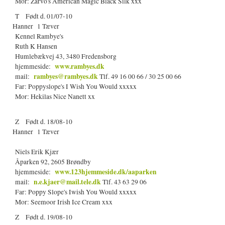
Mor: Zarvo's American Magic Black Silk xxx
T Født d. 01/07-10
Hanner 1 Tæver
Kennel Rambye's
Ruth K Hansen
Humlebækvej 43, 3480 Fredensborg
www.rambyes.dk
hjemmeside:
rambyes@rambyes.dk
mail:
Tlf. 49 16 00 66 / 30 25 00 66
Far: Poppyslope's I Wish You Would xxxxx
Mor: Hekilas Nice Nanett xx
Z Født d. 18/08-10
Hanner 1 Tæver
Niels Erik Kjær
Åparken 92, 2605 Brøndby
www.123hjemmeside.dk/aaparken
hjemmeside:
n.e.kjaer@mail.tele.dk
mail:
Tlf. 43 63 29 06
Far: Poppy Slope's Iwish You Would xxxxx
Mor: Seemoor Irish Ice Cream xxx
Z Født d. 19/08-10