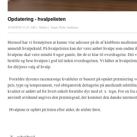
Opdatering - hvalpelisten
10/18/2010 11:43 AM
|
Sheltie
|
Jesper Nybo Andersen
Hermed har vi fornøjelsen at kunne vise adresser på de af klubbens medlemm
anmeldt hvalpekuld. På hvalpelisten kan der være anført hvalpe som endnu ikk
hvalpene skal være mindst 8 uger gamle, før de er klar til overdragelse. Det 
bestille og bese hvalpen i god tid inden overdragelsen. Vi håber at hvalpelist
for dit/jeres valg af hvalp.
Forældre dyrenes racemæssige kvaliteter er baseret på opnået præmiering v
pels, type og temperament, ved obligatorisk deltagelse på anerkendt udstill
kvalitet er anført ud for hvert enkelt forældre dyr med et: x tegn. For en fra
anvendt avlshund angives den præmiegrad, der kommer den danske nærmest
Hvalpene er opført på listen efter alder, de ældste først.